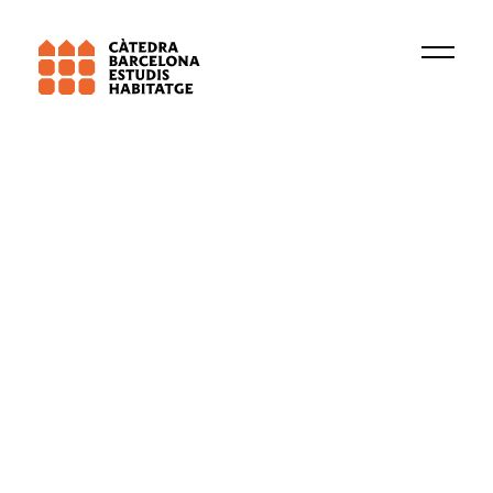
Institució
Beyond Inhabitation
Dret a l'habitatge