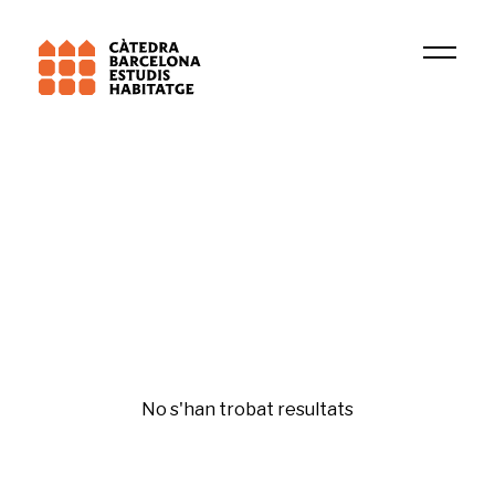
Institució
Beyond Inhabitation
Gentrificación y desigualdades
No s'han trobat resultats