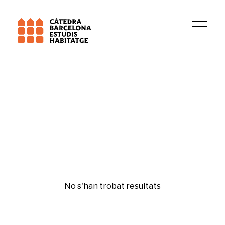
Institució
Beyond Inhabitation
Habitatge i ciutat
No s'han trobat resultats