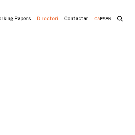
rking Papers
Directori
Contactar
CA
ES
EN