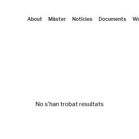
About
Màster
Notícies
Documents
Wo
ficación y desigualdades
No s'han trobat resultats