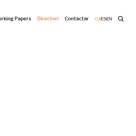
rking Papers
Directori
Contactar
CA
ES
EN