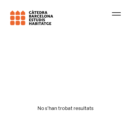
Institució
Grup de Recerca en Dret Patrimonial
Bona administració
No s'han trobat resultats