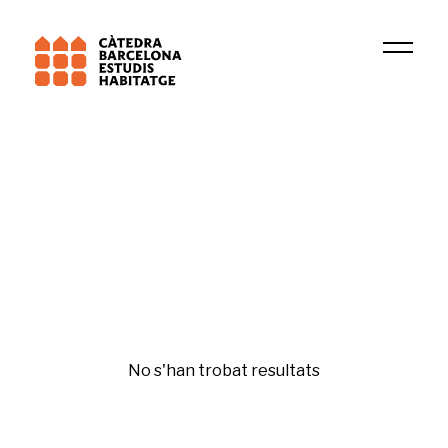
Institució
Grup de Recerca en Dret Patrimonial
Psicologia residencial
No s'han trobat resultats