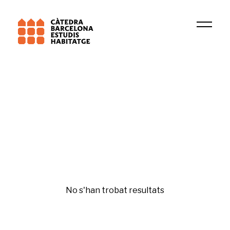
Institució
Institut d\'Economia de Barcelona
Dret a l'habitatge
No s'han trobat resultats