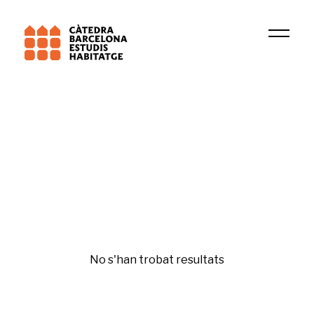
Institució
Institut d\'Economia de Barcelona
Fiscalitat ambiental
No s'han trobat resultats