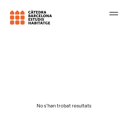
Institució
Institut d\'Economia de Barcelona
Fiscalitat de l'habitatge
No s'han trobat resultats