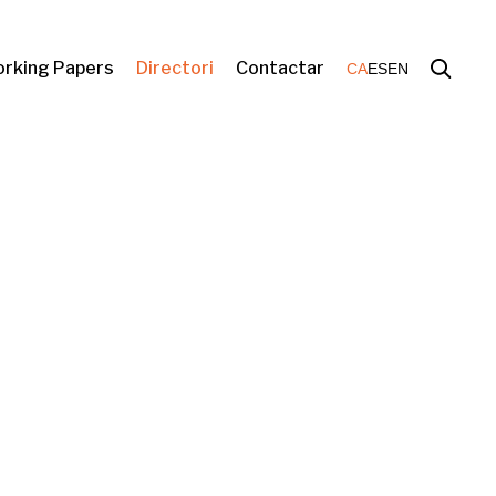
rking Papers
Directori
Contactar
CA
ES
EN