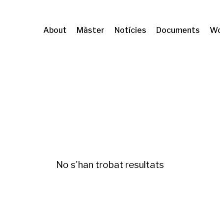
About
Màster
Notícies
Documents
Wo
arcelona
Polítiques d'habitatge
No s'han trobat resultats