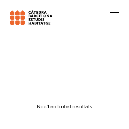
Institució
Research Group in Tax Law, Fiscal and Business 
Financiarización
No s'han trobat resultats