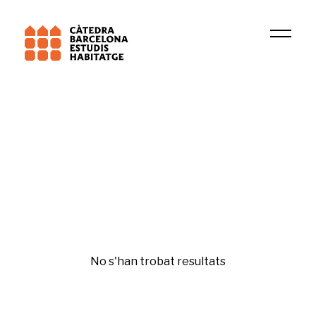
Institució
Research Group in Tax Law, Fiscal and Business 
Gentrificación y desigualdades
No s'han trobat resultats