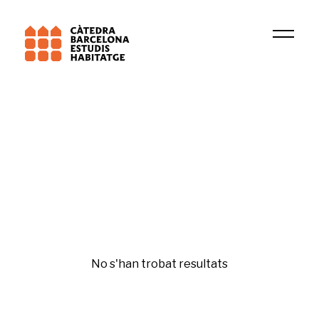
Institució
Research Group in Tax Law, Fiscal and Business 
Mercat de l'habitatge
No s'han trobat resultats