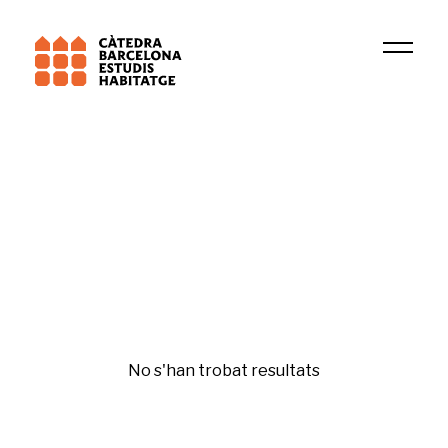
Institució
Residential demand, immigration and geographic
Dret a l'habitatge
No s'han trobat resultats