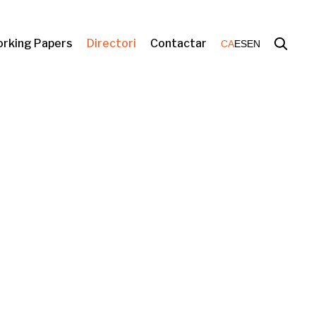
rking Papers
Directori
Contactar
CA
ES
EN
biental