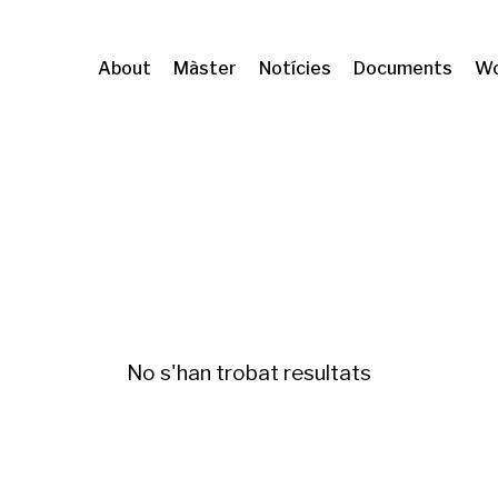
About
Màster
Notícies
Documents
Wo
ration and geographical mobility
Fiscalitat am
No s'han trobat resultats