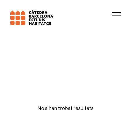
Institució
Residential demand, immigration and geographic
Gentrificación y desigualdades
No s'han trobat resultats