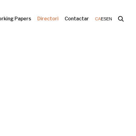
rking Papers
Directori
Contactar
CA
ES
EN
vivienda