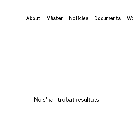
About
Màster
Notícies
Documents
Wo
ration and geographical mobility
Políticas de 
No s'han trobat resultats