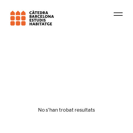
Institució
Salut urbana (IIB Sant Pau)
Financiarización
No s'han trobat resultats