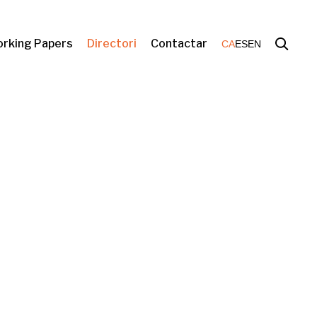
rking Papers
Directori
Contactar
CA
ES
EN