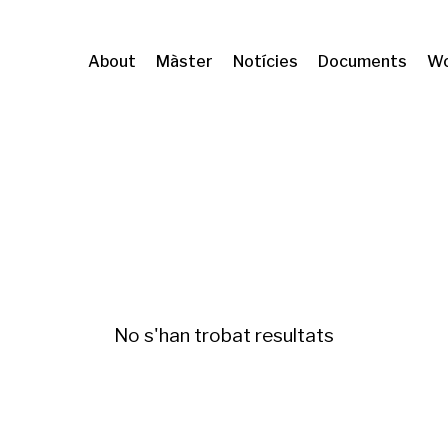
About
Màster
Notícies
Documents
Wo
)
Fiscalitat ambiental
No s'han trobat resultats