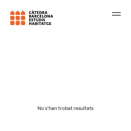
Institució
Salut urbana (IIB Sant Pau)
Rehabilitació i regeneració
No s'han trobat resultats