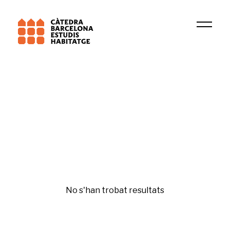
Institució
Territori, Ciutadania i Sostenibilitat (URV)
Urbanisme
No s'han trobat resultats