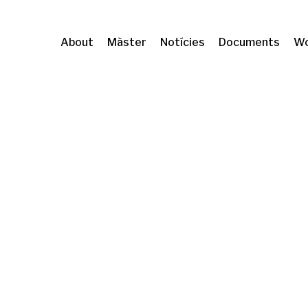
About
Màster
Notícies
Documents
Wo
 Barcelona
Grup de recerca
Temes