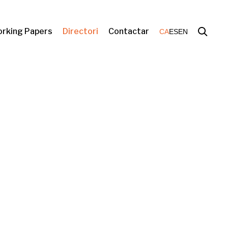
rking Papers
Directori
Contactar
CA
ES
EN