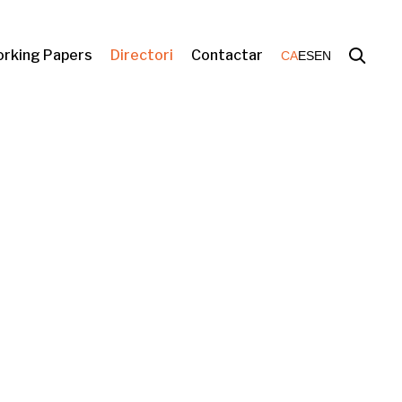
rking Papers
Directori
Contactar
CA
ES
EN