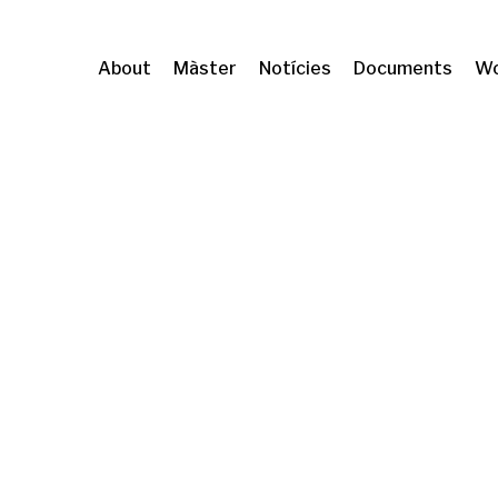
About
Màster
Notícies
Documents
Wo
 Barcelona/
Grup de recerca
Temes