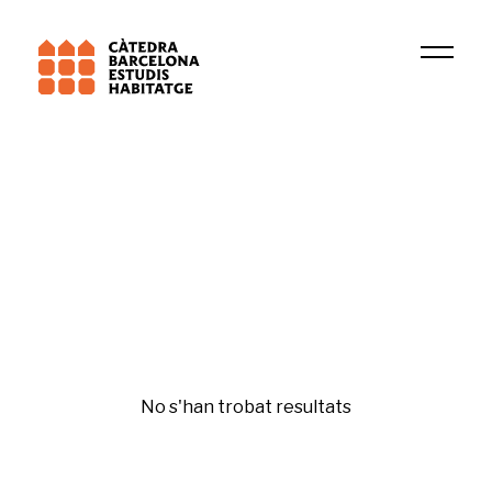
Universitat Oberta Catalunya (UOC)
GIDC
Gentrificación y desigualdades
No s'han trobat resultats