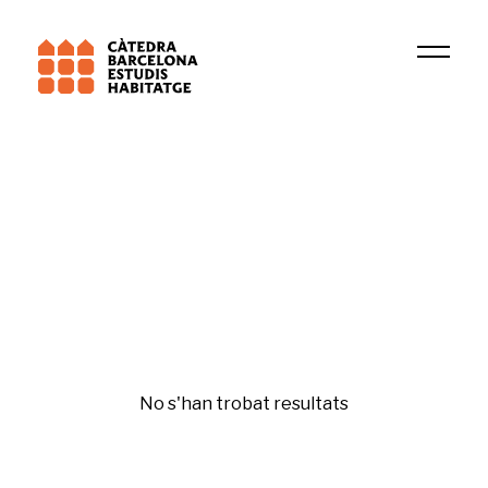
Universitat Oberta Catalunya (UOC)
GREDS-EMCONET
Igualtat i gènere
No s'han trobat resultats