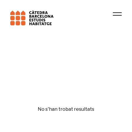
Universitat Oberta Catalunya (UOC)
GREDS-EMCONET
Psicologia residencial
No s'han trobat resultats