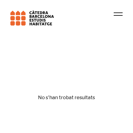
Universitat Pompeu Fabra (UPF)
CRIT
Bona administració
No s'han trobat resultats