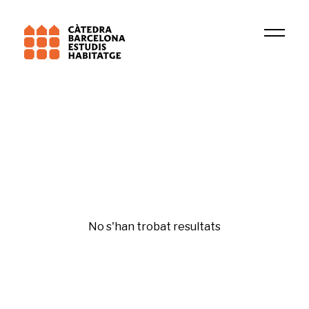
Universitat Pompeu Fabra (UPF)
DIOPMA
Bona administració
No s'han trobat resultats