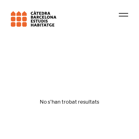
Universitat Pompeu Fabra (UPF)
DIMMONS
Dret a l'habitatge
No s'han trobat resultats