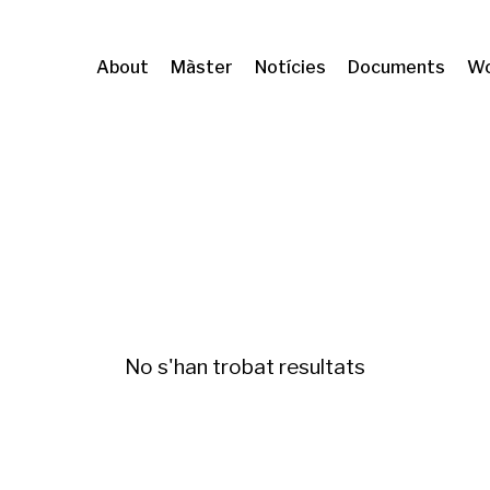
About
Màster
Notícies
Documents
Wo
coSAO
Gentrificación y desigualdades
No s'han trobat resultats