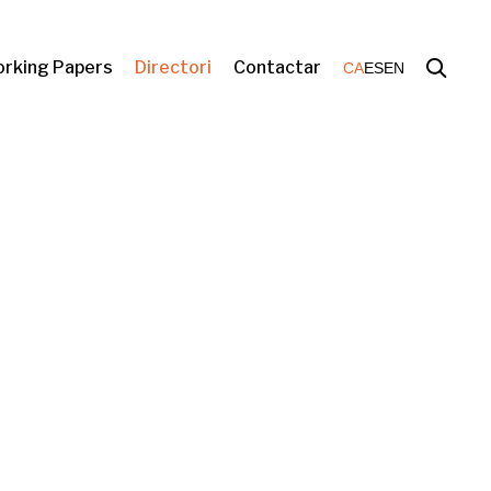
rking Papers
Directori
Contactar
CA
ES
EN