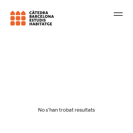
Universitat Pompeu Fabra (UPF)
GREDS-EMCONET
Igualtat i gènere
No s'han trobat resultats