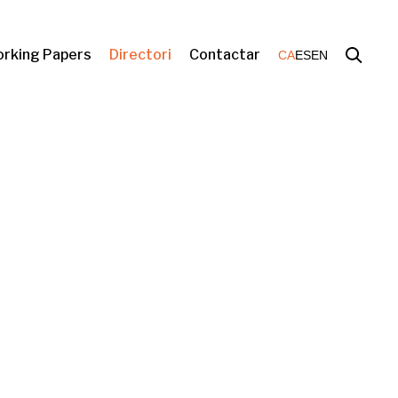
rking Papers
Directori
Contactar
CA
ES
EN