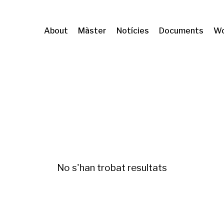
About
Màster
Notícies
Documents
Wo
C
Mercat de l'habitatge
No s'han trobat resultats