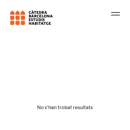
Universitat Pompeu Fabra (UPF)
GREDS-EMCONET
Psicologia residencial
No s'han trobat resultats