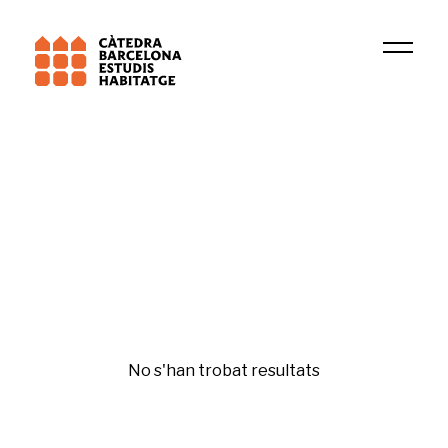
Universitat Pompeu Fabra (UPF)
EMIGRA
Sostenibilitat i canvi climàtic
No s'han trobat resultats