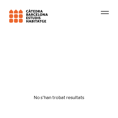
Universitat de Barcelona (UB)
BCNUEJ
Gentrificació i desigualtats
No s'han trobat resultats