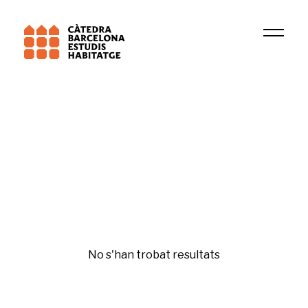
Universitat de Barcelona (UB)
GREDS-EMCONET
Igualtat i gènere
No s'han trobat resultats