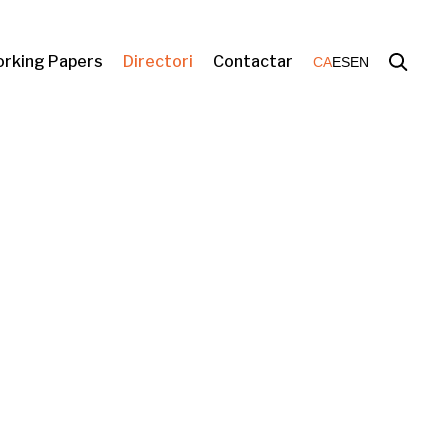
rking Papers
Directori
Contactar
CA
ES
EN