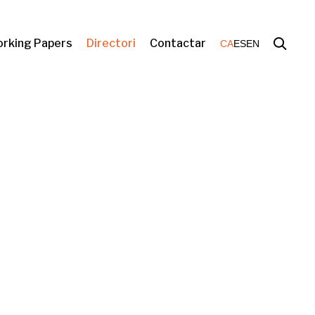
rking Papers
Directori
Contactar
CA
ES
EN