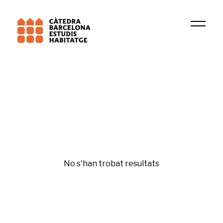
Institució
PsicoSAO
Dret a l'habitatge
No s'han trobat resultats