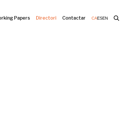
rking Papers
Directori
Contactar
CA
ES
EN