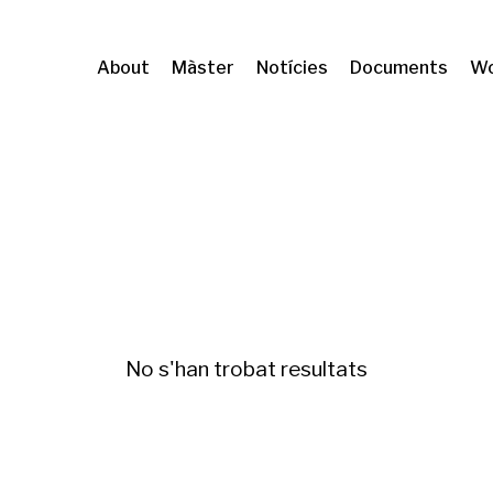
About
Màster
Notícies
Documents
Wo
, Fiscal and Business Policy
Dret a l'habitatge
No s'han trobat resultats