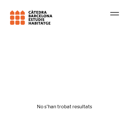
Universitat de Barcelona (UB)
Salut urbana (IIB Sant Pau)
Dret a l'habitatge
No s'han trobat resultats