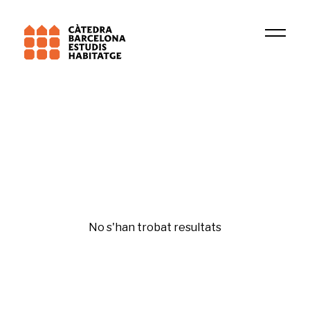
Institució
PsicoSAO
Financerització
No s'han trobat resultats