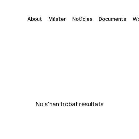
About
Màster
Notícies
Documents
Wo
urbana (IIB Sant Pau)
Financiarización
No s'han trobat resultats