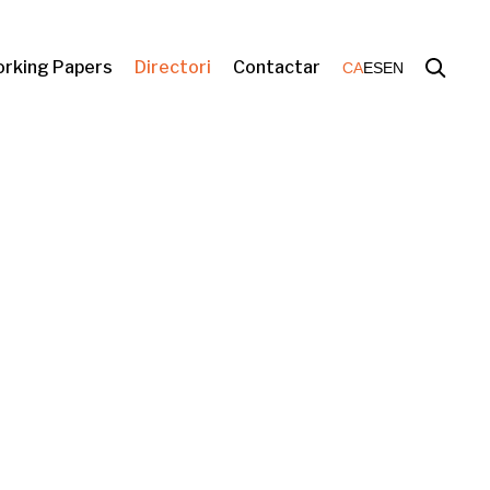
rking Papers
Directori
Contactar
CA
ES
EN