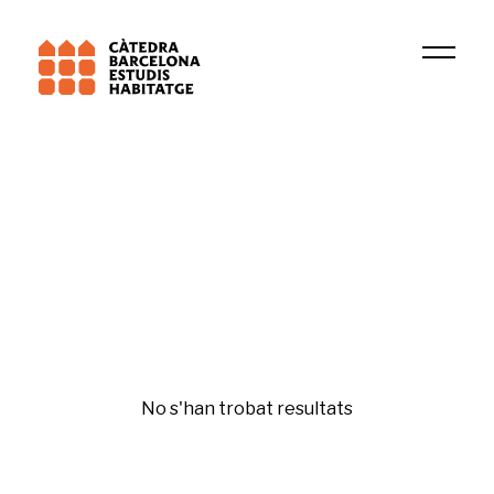
Institució
Research Group in Tax Law, Fiscal and Business 
Fiscalitat de l'habitatge
No s'han trobat resultats