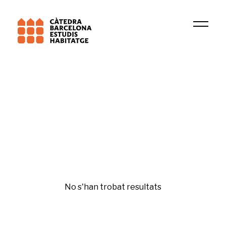
Universitat Pompeu Fabra (UPF)
Territori, Ciutadania i Sostenibilitat (URV)
Fiscalitat de l'habitatge
No s'han trobat resultats