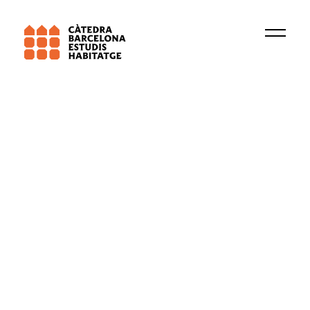
Universitat de Barcelona (UB)
TERRIPOC
Gentrificació i desigualtats