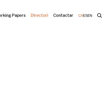
rking Papers
Directori
Contactar
CA
ES
EN