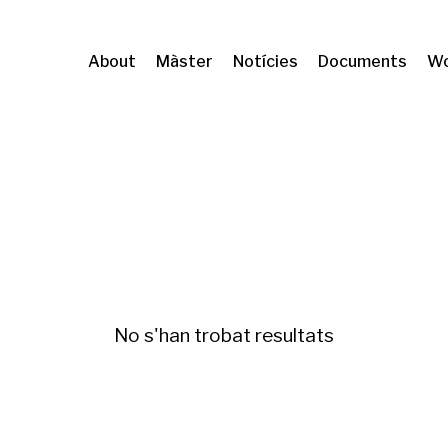
About
Màster
Notícies
Documents
Wo
MA
Gentrificación y desigualdades
No s'han trobat resultats