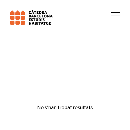
Institució
Residential demand, immigration and geographic
Gentrificación y desigualdades
No s'han trobat resultats