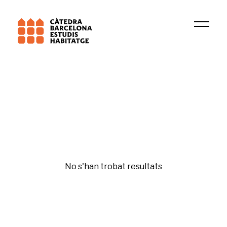
Institució
GREDS-EMCONET
Habitatge i ciutat
No s'han trobat resultats